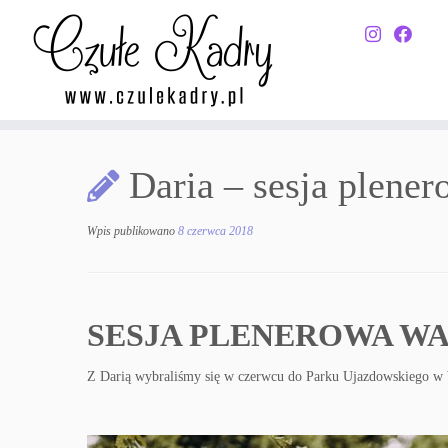
Przejdź
do
Daria – sesja plene
treści
Wpis publikowano
8 czerwca 2018
SESJA PLENEROWA W
Z Darią wybraliśmy się w czerwcu do Parku Ujazdowskiego w