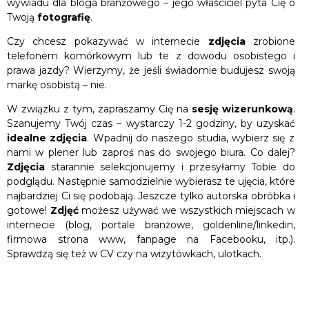
wywiadu dla bloga branżowego – jego właściciel pyta Cię o
Twoją
fotografię
.
Czy chcesz pokazywać w internecie
zdjęcia
zrobione
telefonem komórkowym lub te z dowodu osobistego i
prawa jazdy? Wierzymy, że jeśli świadomie budujesz swoją
markę osobistą – nie.
W związku z tym, zapraszamy Cię na
sesję wizerunkową
.
Szanujemy Twój czas – wystarczy 1-2 godziny, by uzyskać
idealne zdjęcia
. Wpadnij do naszego studia, wybierz się z
nami w plener lub zaproś nas do swojego biura. Co dalej?
Zdjęcia
starannie selekcjonujemy i przesyłamy Tobie do
podglądu. Następnie samodzielnie wybierasz te ujęcia, które
najbardziej Ci się podobają. Jeszcze tylko autorska obróbka i
gotowe!
Zdjęć
możesz używać we wszystkich miejscach w
internecie (blog, portale branżowe, goldenline/linkedin,
firmowa strona www, fanpage na Facebooku, itp.).
Sprawdzą się też w CV czy na wizytówkach, ulotkach.