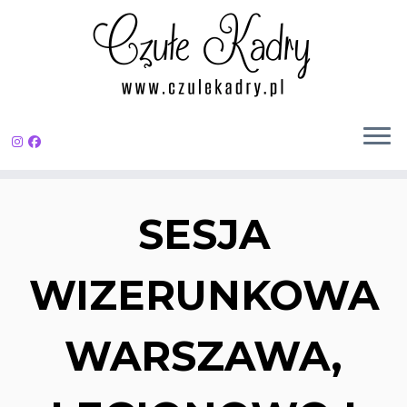
Przejdź
do
SESJA
treści
WIZERUNKOWA
WARSZAWA,