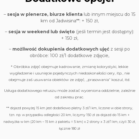
–
sesja w plenerze, biurze klienta
lub innym miejscu do 15
km od Jadwisina**:
+ 150 zł
,
–
sesja w weekend lub święto
(jeśli termin jest dostępny):
+ 150 zł
,
–
możliwość dokupienia dodatkowych ujęć
z sesji po
obróbce: 100 zł/1 dodatkowe zdjęcie,
* Obróbka zdjęć obejmuje kadrowanie, zmianę kolorystyki, lekkie
wygładzenie i usunięcie pojedynczych niedoskonałości cery, itp., nie
obejmuje zaś usuwania obiektów ze zdjęć, „prasowania” koszul, itd.
Usługa dodatkowego retuszu może zostać wyceniona oddzielnie, zależnie
od zakresu prac.
** dojazd powyżej 15 km jest dodatkowo płatny 3 zł/1 km, liczone w obie strony,
tzn. np. w przypadku odległości 20 km, liczymy 150 zł za dojazd do 15 km +
nadwyżka w km (20 km – 15 km z pakietu = 5 km) x 2 strony x 3 zł/1 km, czyli 30 zł,
łącznie 180 zł